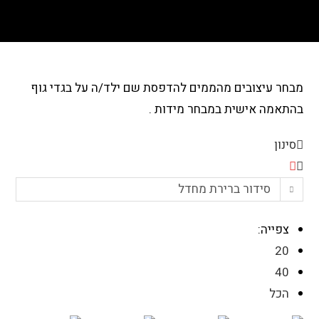
>
מוצרים
>
לקוחות פרטיים
>
מארזי מתנה ליולדת
>
בגדי גוף מעוצבים
מבחר עיצובים מהממים להדפסת שם ילד/ה על בגדי גוף
בהתאמה אישית במבחר מידות .
סינון
סידור ברירת מחדל
צפייה:
20
40
הכל