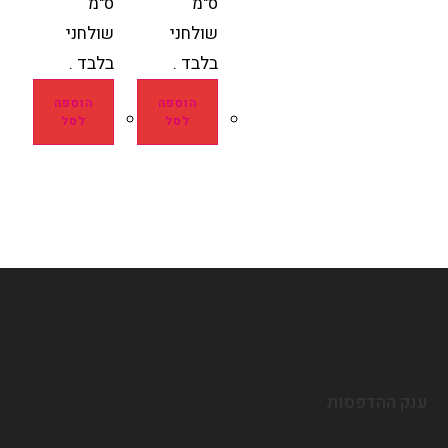
ס"מ
ס"מ
שולחני
שולחני
בלבד .
בלבד .
הוספה
הוספה
לסל
לסל
ענק ההדפסות