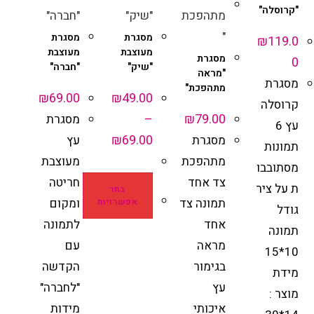
"קרוסלה"
מסגרת
מסגרת
₪
119.0
מעוצבת
מעוצבת
מסגרת
0
"שיק"
"חברה"
"מראה
מסגרת
מתהפכת"
₪
69.00
₪
49.00
קרוסלה
–
₪
79.00
מסגרת
עץ 6
₪
69.00
מסגרת
עץ
תמונות
מתהפכת
מעוצבת
מסתובבו
צד אחד
חריטה
ת על ציר
בחר
תמונה צד
ומקום
אפשרויות
גודל
אחד
לתמונה
תמונה
מראה
עם
10*15
בגימור
הקדשה
מידת
עץ
"לחברה"
מוצר :
איכותי
מידות