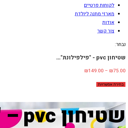
לקוחות פרטיים
מארזי מתנה ליולדת
אודות
צור קשר
נבחר:
שטיחון pvc - "פילפילונת"…
טווח
₪
149.00
–
₪
75.00
מחירים:
בחירת אפשרויות
עד
שטיחון pvc – "פילפילונת" AN301