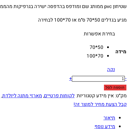
שטיחון pvc ממותג שם ומודפס בהדפסה ישירה בגרפיקות מהממות במיוחד .
עד
מגיע בגדלים 50*70 ס"מ או 70*100 לבחירה
בחירת אפשרות
50*70
מידה
70*100
נקה
כמות
+
-
של
הוספה לסל
שטיחון
מק"ט:
אין מידע
קטגוריות:
לקוחות פרטיים
,
מארזי מתנה ליולדת
,
ש
pvc
קבל הצעת מחיר למוצר זה!
-
תיאור
"פילפילונת"
מידע נוסף