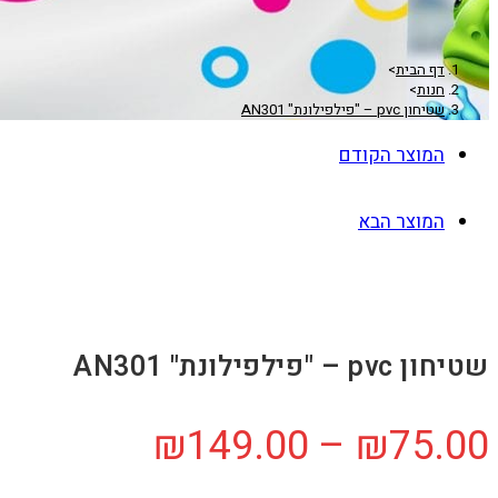
דף הבית
>
חנות
>
שטיחון pvc – "פילפילונת" AN301
המוצר הקודם
המוצר הבא
שטיחון pvc – "פילפילונת" AN301
טווח
₪
149.00
–
₪
75.00
מחירים: