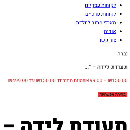
לקוחות עסקיים
לקוחות פרטיים
מארזי מתנה ליולדת
אודות
צור קשר
נבחר:
תעודת לידה – "…
150.00
₪
–
499.00
₪
טווח מחירים: ⁦₪150.00⁩ עד ⁦₪499.00⁩
בחירת אפשרויות
תעודת לידה – " קא