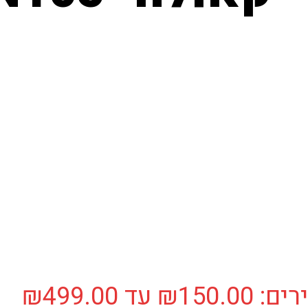
⁩ עד ⁦₪499.00⁩