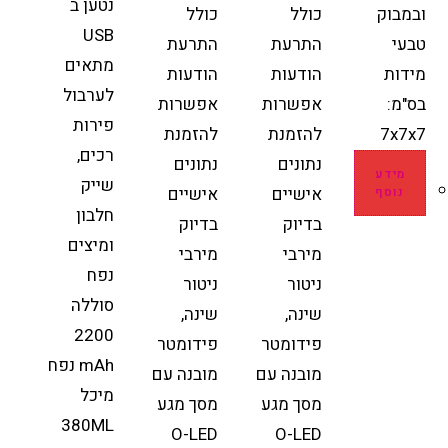
נטען ב
ובמבוק
כולל
כולל
USB
טבעי
התרעת
התרעת
מתאים
מידות
הודעות
הודעות
לערבול
בס"מ:
אפשרות
אפשרות
פירות
7x7x7
להזמנת
להזמנת
רכים,
נתונים
נתונים
מידע
שייק
אישיים
אישיים
נוסף
חלבון
בדיוק
בדיוק
ומיצים
מירבי
מירבי
נפח
ניטור
ניטור
סוללה
שינה,
שינה,
2200
פידומטר
פידומטר
mAh נפח
מובנה עם
מובנה עם
מיכל
מסך מגע
מסך מגע
380ML
O-LED
O-LED