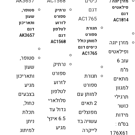
מזרן יוגה /
פילאטיס
נרתיק
סטופר,
דגם
ספורט
שעון
AC1814
לזרוע
ותאריכון
חגורת
לטלפון
דגם
ספורט
דגם
AK3657
למותן כולל
AC1568
מזרן יוגה
כיסים דגם
ופילאטיס
AC1765
סטופר,
עוב 6
נרתיק
שעון
מ"מ
ספורט
חגורת
ותאריכון
מתאים
לזרוע
ספורט
מגיע
למגוון
לטלפון
למותן עם
בצבעים
תרגילי
סלולארי
2 תאים
כחול,
כושר
גדול עד
מפוצלים
תכלת
מידות
6.5 אינץ'
עשויה בד
ניתן
בס"מ :
מגיע
לייקרה
למיתוג
176X61