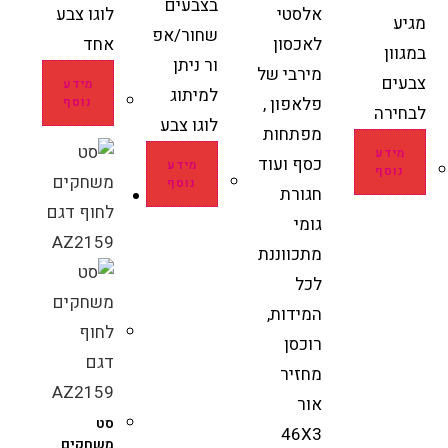
בצבעים
אלסטי
לוגו צבע
מגיע
שחור/אפ
לאכסון
אחד
במגוון
ור ניתן
מירבי של
צבעים
מידע
למיתוג
פלאפון ,
נוסף
לבחירה
לוגו צבע
מפתחות
מידע
כסף ועוד
מידע
נוסף
נוסף
חגורת
גומי
מתכווננת
לכל
המידות,
רוכסן
מחזיר
אור
סט
46X3
משחקים