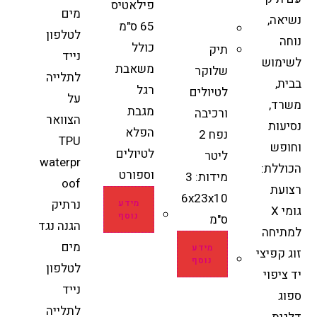
פילאטיס
מים
נשיאה,
65 ס"מ
לטלפון
נוחה
כולל
תיק
נייד
לשימוש
משאבת
שלוקר
לתלייה
בבית,
רגל
לטיולים
על
משרד,
מגבת
ורכיבה
הצוואר
נסיעות
הפלא
נפח 2
TPU
וחופש
לטיולים
ליטר
waterpr
הכוללת:
וספורט
מידות: 3
oof
רצועת
6x23x10
נרתיק
מידע
גומי X
נוסף
ס"מ
הגנה נגד
למתיחה
מים
מידע
זוג קפיצי
נוסף
לטלפון
יד ציפוי
נייד
ספוג
לתלייה