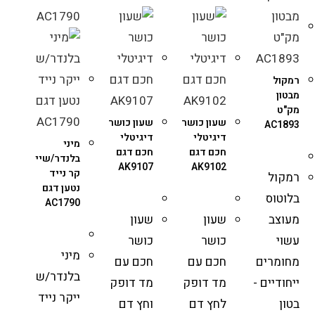
רמקול
מבטון
מק"ט
שעון כושר
שעון כושר
AC1893
דיגיטלי
דיגיטלי
מיני
חכם דגם
חכם דגם
בלנדר/שיי
AK9107
AK9102
קר נייד
רמקול
נטען דגם
בלוטוס
AC1790
מעוצב
שעון
שעון
עשוי
כושר
כושר
מיני
מחומרים
חכם עם
חכם עם
בלנדר/ש
ייחודיים -
מד דופק
מד דופק
ייקר נייד
בטון
לחץ דם
וחץ דם