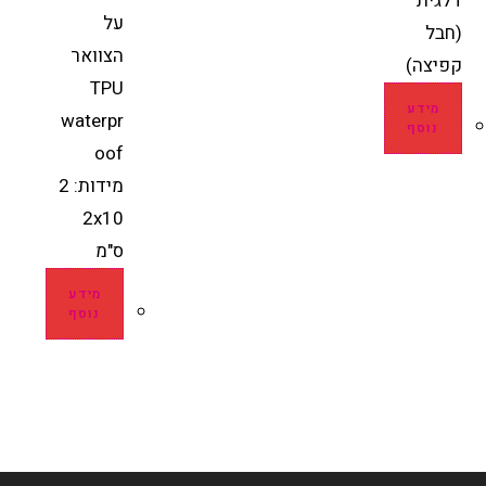
דלגית
על
(חבל
הצוואר
קפיצה)
TPU
מידע
waterpr
נוסף
oof
מידות: 2
2x10
ס"מ
מידע
נוסף