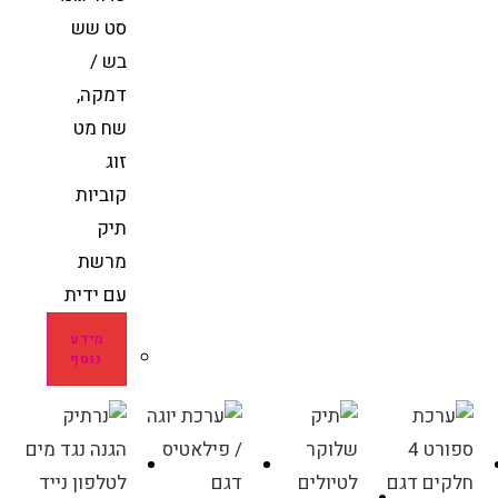
סט שש
בש /
דמקה,
שח מט
זוג
קוביות
תיק
מרשת
עם ידית
מידע
נוסף