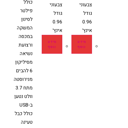
כולל
צבעוני
צבעוני
פילטר
גודל
גודל
לסינון
0.96
0.96
המשקה
אינץ'
אינץ'
במכסה
מידע
מידע
ורצועת
נוסף
נוסף
נשיאה
מסיליקון
6 להבים
מנירוסטה
מתח 3.7
וולט נטען
ב-USB
כולל כבל
טעינה