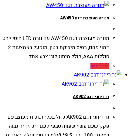
מנורה מעוצבת דגם AW450
מנורה מעוצבת דגם AW450 עם נורת LED חוטי להט
דמוי פחם, בסיס מיציקת בטון, מופעל באמצעות 2
סוללות AAA, כולל מיתוג לוגו צבע אחד
מידע נוסף
נר ריחני דגם AK902
נר ריחני דגם AK902 גדול בכלי זכוכית מעוצב עם
פקק שעם עשוי שעווה טבעית עם ריכוז ריח גבוה
במיוחד 180 גרם, 9.5* 8ס"מ בניחוח ונילה, באריזת