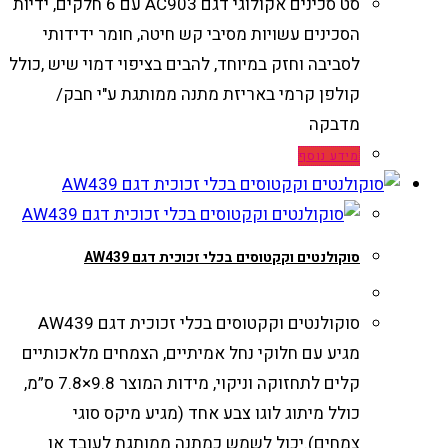
סט סכינים אקולוגי דגם AC903 עם 6 חלקים, ידיות
הסכינים עשויות מסיבי קש חיטה, חומר ידידותי
לסביבה וחזק במיוחד, להבים בציפוי דמוי שיש ,כולל
קולפן קרמי באריזת מתנה ממותגת ע"י חבק/
מדבקה
מידע נוסף
סוקולנטים וקקטוסים בכלי זכוכית דגם AW439
סוקולנטים וקקטוסים בכלי זכוכית דגם AW439
מגיע עם חלוקי נחל אמיתיים, הצמחים מלאכותיים
קלים לתחזוקה וניקוי, מידות המוצר 9.8×7.8 ס”מ,
כולל מיתוג לוגו צבע אחד (מגיע מיקס סוגי
צמחים).יכול לשמש כמתנה ממותגת לעובד או