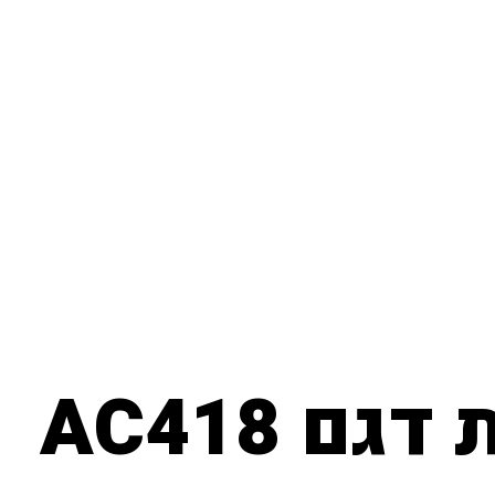
ם AC418