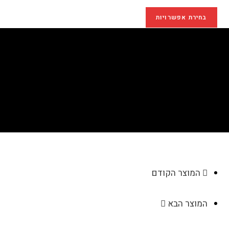
בחירת אפשרויות
ארנק שולף כרטיסים דגם
AC434
>
חנות
>
ארנק שולף כרטיסים דגם AC434
המוצר הקודם
המוצר הבא