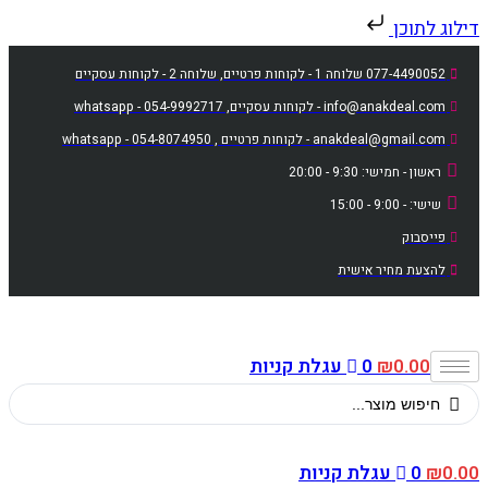
דילוג לתוכן
Ski
077-4490052 שלוחה 1 - לקוחות פרטיים, שלוחה 2 - לקוחות עסקיים
t
info@anakdeal.com - לקוחות עסקיים, whatsapp - 054-9992717
conten
anakdeal@gmail.com - לקוחות פרטיים , whatsapp - 054-8074950
ראשון - חמישי: 9:30 - 20:00
שישי: - 9:00 - 15:00
פייסבוק
להצעת מחיר אישית
0.00
₪
0
עגלת קניות
Searc
..
0.00
₪
0
עגלת קניות