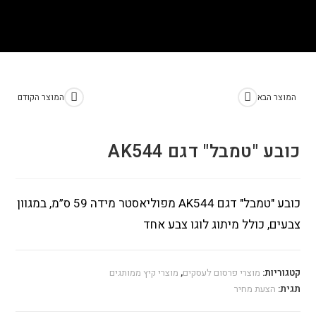
>
חנות
>
כובע "טמבל" דגם AK544
המוצר הבא
המוצר הקודם
כובע "טמבל" דגם AK544
כובע "טמבל" דגם AK544 מפוליאסטר מידה 59 ס”מ, במגוון
צבעים, כולל מיתוג לוגו צבע אחד
קטגוריות:
מוצרי פרסום לעסקים
,
מוצרי קיץ ממותגים
תגית:
הצעת מחיר