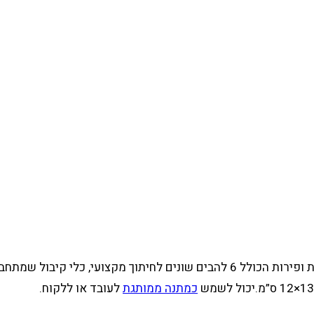
מכשיר פריסה דגם AW910 מנדולינה SIX IN ONE– סלייס לירקות ופירות הכולל 6 להב
כמתנה ממותגת
לעובד או ללקוח.