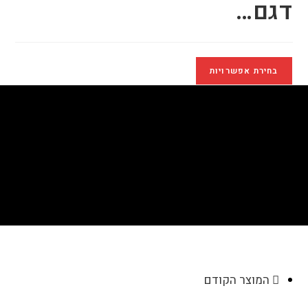
דגם…
בחירת אפשרויות
סוללת גיבוי קומפקטית דגם
KR411
>
חנות
>
סוללת גיבוי קומפקטית דגם KR411
המוצר הקודם