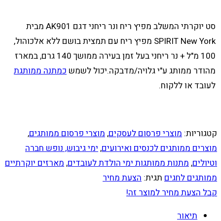
סט יוקרתי המשלב מפיץ ריח ונר ריחני דגם AK901 מבית
SPIRIT New York מפיץ ריח עם תמצית בושם ללא אלכוהול,
100 מ"ל + נר ריחני בעל זמן בעירה ממושך 140 גרם, במארז
מהודר ממותג ע"י גלויה/מדבקה.יכול לשמש
כמתנה ממותגת
לעובד או ללקוח.
קטגוריות:
מוצרי פרסום לעסקים
,
מוצרי פרסום ממותגים
,
מוצרים ממותגים לכנסים ואירועים
,
ימי גיבוש, נופש חברה
וטיולים
,
מתנות ממותגות ימי הולדת לעובדים
,
מארזים יוקרתיים
ממותגים לחגים
תגית:
הצעת מחיר
קבל הצעת מחיר למוצר זה!
תיאור