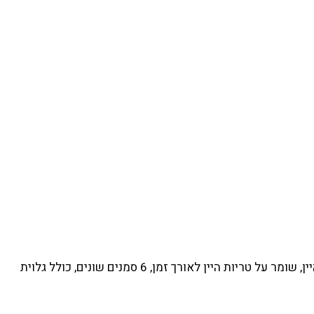
סמני כוסות מסיליקון דגם AW911 עם הקדשה אישית ושונה לכל אורח, הסט כולל פקק מעוצב לסגירה חוזרת והרמטית של בקבוק היין, שומר על טריות היין לאורך זמן, 6 סמנים שונים, כולל גלוית