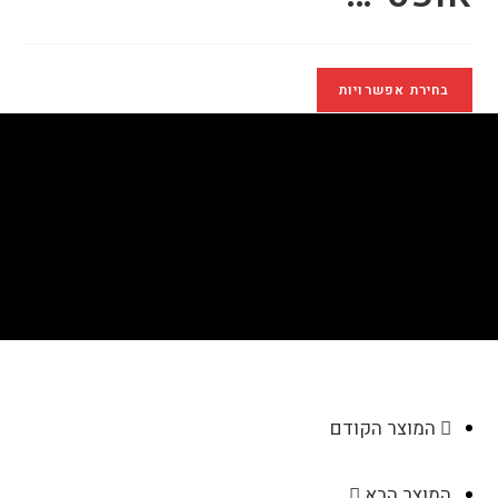
בחירת אפשרויות
עכבר מחשב אלחוטי אופטי
דגם AC424
>
חנות
>
עכבר מחשב אלחוטי אופטי דגם AC424
המוצר הקודם
המוצר הבא