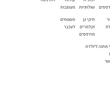
פסים
שולחניות
מעוצבות
י
תיקי גן
משטחים
ת
וקלמרים
לעכבר
מודפסים
 מתנה ליולדת
שר