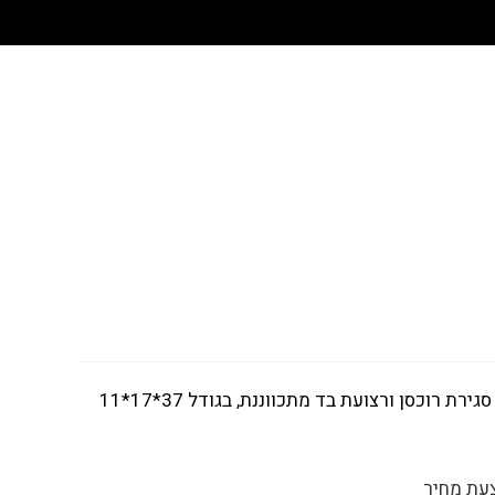
פאוץ' איכותי דגם AC708, מאריג מיוחד מחזיר אור, בצילום עם פלאש משנה את הצבע עם תא מרכזי גדול ותא קדמי קטן, סגירת רוכסן ורצועת בד מתכווננת, בגודל 37*17*11
עת מחיר