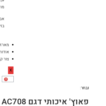
מוד
אבנ
בזל
מארזי
אודות
צור ק
X
0
נבחר:
פאוץ' איכותי דגם AC708