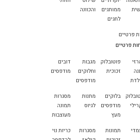
תאמה
יוקרתיים
שילוט
חזותי
ית
ממותגים
והכוונה
לחגים
ת פרטיים
ות פרטיים
זי
פוטובלוק
מגבות
דובים
נה
זכוכית
וחלוקים
מודפסים
לדת
מודפסים
ובלוק
בלוקים
מתנות
מסגרות
ילי
מודפסים
לגיוס
תמונה
מעץ
מעוצבות
מדי
תמונות
מסגרות
כריות נוי
זכוכית
קולאז
להדפסה