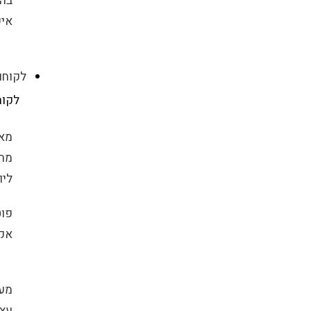
בה
איש
לקוחו
לקוח
מאר
מת
ליו
פוט
אקר
מע
עץ