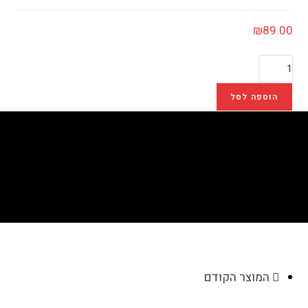
₪
89.00
הוספה לסל
פוטובלוק עץ – 20*20
>
חנות
>
פוטובלוק עץ – 20*20
המוצר הקודם