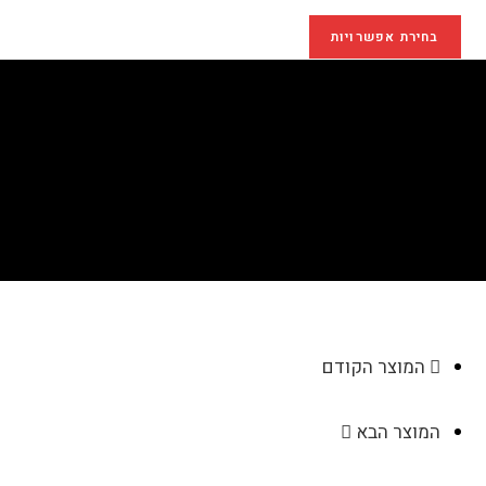
בחירת אפשרויות
תיק גב יוקרתי SWISS דגם
AP736
>
חנות
>
תיק גב יוקרתי SWISS דגם AP736
המוצר הקודם
המוצר הבא