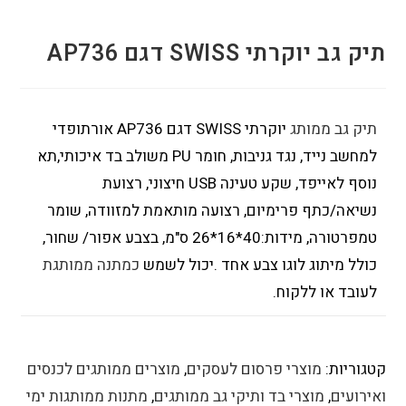
תיק גב יוקרתי SWISS דגם AP736
תיק גב ממותג
יוקרתי SWISS דגם AP736 אורתופדי
למחשב נייד, נגד גניבות, חומר PU משולב בד איכותי,תא
נוסף לאייפד, שקע טעינה USB חיצוני, רצועת
נשיאה/כתף פרימיום, רצועה מותאמת למזוודה, שומר
טמפרטורה, מידות:40*16*26 ס"מ, בצבע אפור/ שחור,
כולל מיתוג לוגו צבע אחד .יכול לשמש
כמתנה ממותגת
לעובד או ללקוח.
קטגוריות:
מוצרי פרסום לעסקים
,
מוצרים ממותגים לכנסים
ואירועים
,
מוצרי בד ותיקי גב ממותגים
,
מתנות ממותגות ימי