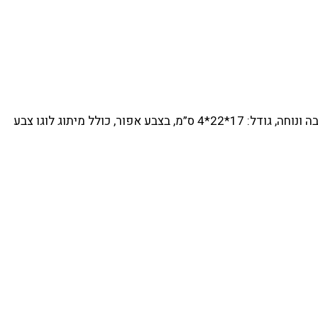
תיק צד אישי קטן דגם AW701 עם תא קידמי עם רוכסן, תא מרכזי עם תאים לארגון, תא לאחסון סוללה ניידת וטלפון ורצועת כתף עבה ונוחה, גודל: 17*22*4 ס”מ, בצבע אפור, כולל מיתוג לוגו צבע