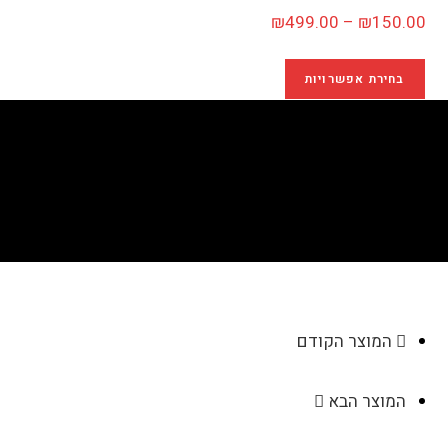
₪
499.00
–
₪
150.00
בחירת אפשרויות
תעודת לידה "חד קרן" AN110
>
חנות
>
תעודת לידה "חד קרן" AN110
המוצר הקודם
המוצר הבא