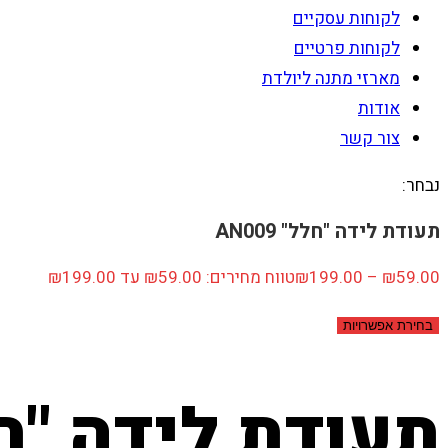
לקוחות עסקיים
לקוחות פרטיים
מארזי מתנה ליולדת
אודות
צור קשר
נבחר:
תעודת לידה "חלל" AN009
59.00
₪
–
199.00
₪
טווח מחירים: ⁦₪59.00⁩ עד ⁦₪199.00⁩
בחירת אפשרויות
תעודת לידה "חלל" 