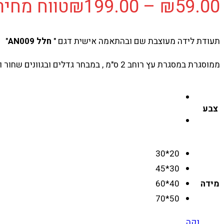
59.00
₪
–
199.00
₪
טווח מחירים: ⁦₪59.00⁩ עד
תעודת לידה מעוצבת שם ובהתאמה אישית דגם "
חלל AN009
"
ממוסגרת במסגרת עץ רוחב 2 ס"מ , במבחר גדלים ובגוונים שחור ולבן לבחירה .
צבע
20*30
30*45
מידה
40*60
50*70
נקה