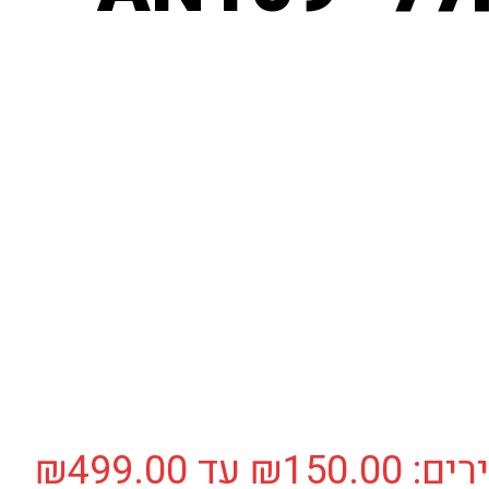
⁩ עד ⁦₪499.00⁩