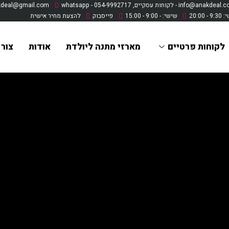
info@anakd - לקוחות עסקיים, whatsapp - 054-9992717
anakdeal@gmail.com - לקוחות פרטיים , 54-8074950
20:0
שישי: - 9:00 - 15:00
פייסבוק
להצעת מחיר אישית
לקוחות פרטיים
מארזי מתנה ליולדת
אודות
צור
פופ אפ
>
מוצרים
>
מוצרי פרסום לעסקים
>
מתקני פרסום
>
פופ אפ