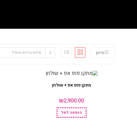
סינון
סידור ברירת מחדל
מתקן פופ אפ + שולחן
₪
2,900.00
הוספה לסל