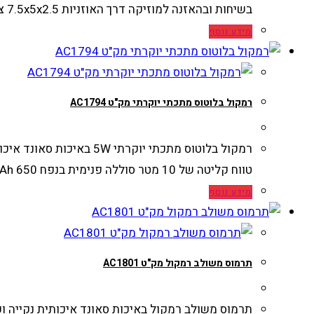
בשיחות ובהאזנה למוזיקה דרך האוזניות 7.5x5x2.5 צבעים: שחור…
מידע נוסף
רמקול בלוטוס מתכתי יוקרתי מק"ט AC1794
טווח קליטה של 10 מטר סוללה פנימית בנפח 650 mAh ארוז באריזת מתנה שקופה מידות רמקול בס"מ: 6.2x6.4
מידע נוסף
תרמוס משולב רמקול מק"ט AC1801