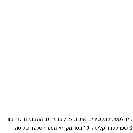
מפקטי וקל משקל ללא חוטים תיבת טעינה חכמה בנפח mAh1500 משמשת כמטען נייד לטעינת מכשירים איכות צליל ברמה גבוהה במיוחד, וחיבור
אוטומטי גרסת בלוטוט V5.0 + EDR :עמידות למים IPX5 זמן האזנה: עד 4 שעות זמן טעינה : כשעה 1 Standby time: 120 שעות טווח קליטה: 10 מטר מקריא מספרי טלפון שליטה