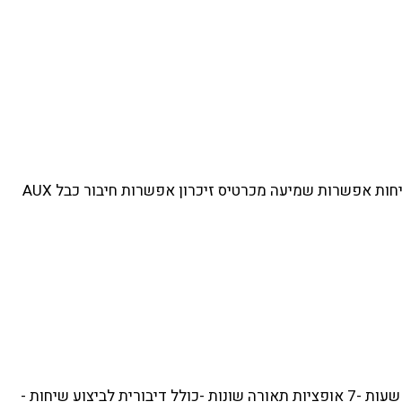
רמקול בלוטוס מתכתי יוקרתי 5W באיכות סאונד איכותית,נקייה ועוצמתית! מבית EVERCHARGE כולל דיבורת לביצוע שיחות אפשרות שמיעה מכרטיס זיכרון אפשרות חיבור כבל AUX
תרמוס משולב רמקול באיכות סאונד איכותית נקייה ועוצמתית -דופן כפולה לבידוד -שומר חום 12 שעות -שומר קור 24 שעות -7 אופציות תאורה שונות -כולל דיבורית לביצוע שיחות -