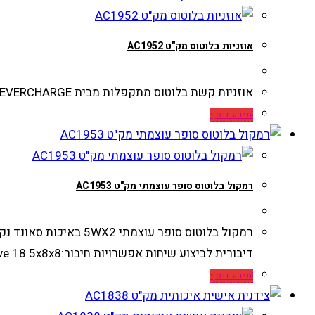
אוזניות בלוטוס מק"ט AC1952
אוזניות קשת בלוטוס מתקפלות מבית EVERCHARGE עם מעמד לנייד ושרוך אחיזה סאונד נקי ונטרול רעשים דיבורית לביצוע שיחות אפשרויות חיבור:AUX, BT, TF Card
מידע נוסף
רמקול בלוטוס סופר עוצמתי מק"ט AC1953
דיבורית לביצוע שיחות אפשרויות חיבור:AUX, BT, TF Card, USB Drive 18.5x8x8
מידע נוסף