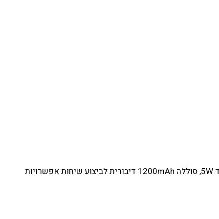
רמקול עששית LED מעוצב משולב עם סטנד לסמארטפון מבית EVERCHARGE עם 3-מצבי תאורה משתנים עוצמת סאונד 5W, סוללה 1200mAh דיבורית לביצוע שיחות אפשרויות