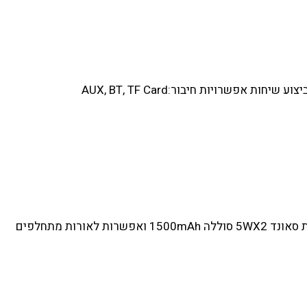
רמקול בלוטוס סופר עוצמתי 5WX2 באיכות סאונד נקיה מאוד מבית EVERCHARGE עם מעמד לנייד ושרוך אחיזה עוצמת סאונד 5WX2 סוללה 1500mAh ואפשרות לאורות מתחלפים