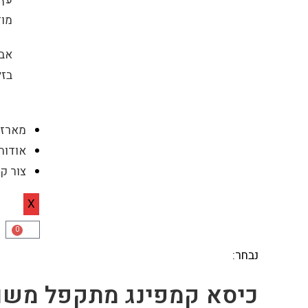
מוד
אבנ
בזל
מארזי
אודות
צור ק
X
0
נבחר:
כיסא קמפינג מתקפל משו