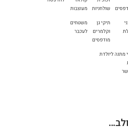
פסים
שולחניות
מעוצבות
י
תיקי גן
משטחים
ת
וקלמרים
לעכבר
מודפסים
 מתנה ליולדת
שר
לב…