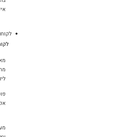
בה
איש
לקוחו
לקוח
מאר
מת
ליו
פוט
אקר
מע
עץ