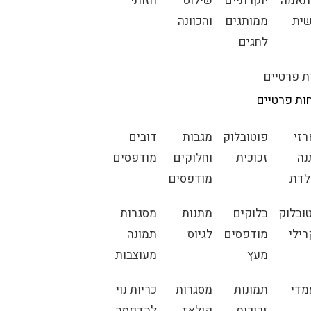
תאמה
יוקרתיים
שילוט
חזותי
ית
ממותגים
והכוונה
לחגים
ת פרטיים
ות פרטיים
זי
פוטובלוק
מגבות
דובים
נה
זכוכית
וחלוקים
מודפסים
לדת
מודפסים
ובלוק
בלוקים
מתנות
מסגרות
ילי
מודפסים
לגיוס
תמונה
מעץ
מעוצבות
מדי
תמונות
מסגרות
כריות נוי
זכוכית
קולאז
להדפסה