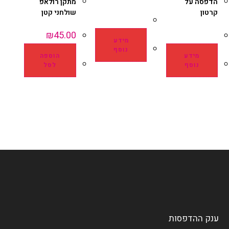
הדפסה על
מתקן רולאפ
קרטון
שולחני קטן
₪
45.00
מידע
נוסף
מידע
הוספה
נוסף
לסל
ענק ההדפסות