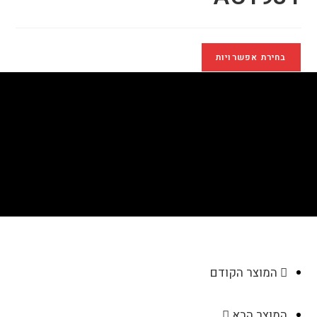
בחירת אפשרויות
אוזניות בלוטוס TWSמק"ט
AC1931
>
חנות
>
אוזניות בלוטוס TWSמק"ט AC1931
המוצר הקודם
המוצר הבא