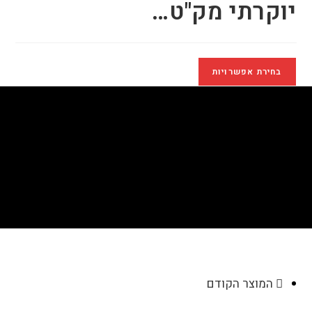
יוקרתי מק"ט…
בחירת אפשרויות
רמקול בלוטוס מתכתי
יוקרתי מק"ט AC1794
>
חנות
>
רמקול בלוטוס מתכתי יוקרתי מק"ט AC1794
המוצר הקודם